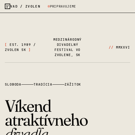
V
VAD / ZVOLEN
PRIPRAVUJEME
MEDZINÁRODNÝ
[
EST. 1989 /
DIVADELNÝ
//
MMXXVI
ZVOLEN SK
]
FESTIVAL VO
ZVOLENE, SK
SLOBODA
TRADÍCIA
ZÁŽITOK
Víkend
atraktívneho
divadla
.