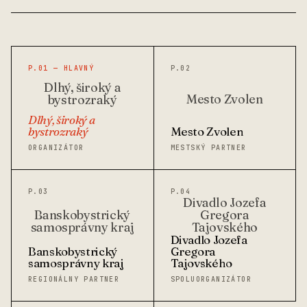
P.01 — HLAVNÝ
P.02
Dlhý, široký a
Mesto Zvolen
bystrozraký
Dlhý, široký a
bystrozraký
Mesto Zvolen
ORGANIZÁTOR
MESTSKÝ PARTNER
P.03
P.04
Divadlo Jozefa
Banskobystrický
Gregora
samosprávny kraj
Tajovského
Divadlo Jozefa
Banskobystrický
Gregora
samosprávny kraj
Tajovského
REGIONÁLNY PARTNER
SPOLUORGANIZÁTOR